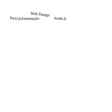
Web Design
Automação
Next.js
Node.js