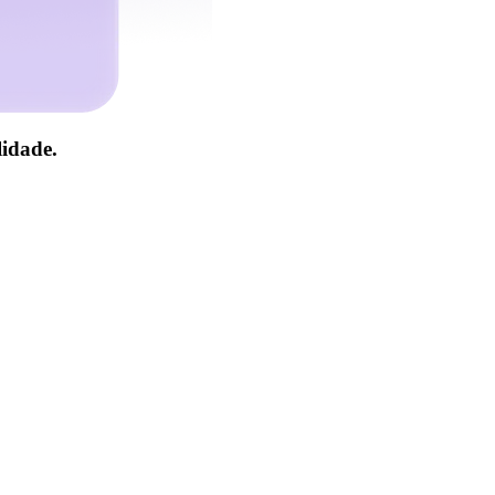
lidade
.