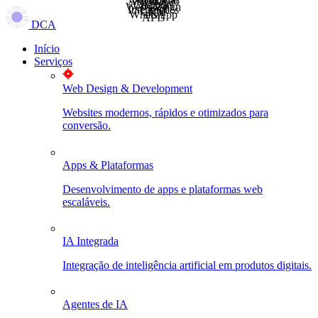
E-commerce
SEO
CRM
Analytics
Automação
Integrações
Apps
Web Design
Cloud
DCA
Início
Serviços
Web Design & Development
Websites modernos, rápidos e otimizados para
conversão.
Apps & Plataformas
Desenvolvimento de apps e plataformas web
escaláveis.
IA Integrada
Integração de inteligência artificial em produtos digitais.
Agentes de IA